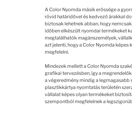
A Color Nyomda másik erőssége a gyorsa
rövid határidővel és kedvező árakkal do
biztosak lehetnek abban, hogy nemcsak
időben elkészült nyomdai termékeket ka
megtalálhatók magánszemélyek, vállalk
azt jelenti, hogy a Color Nyomda képes
megfelelni.
Mindezek mellett a Color Nyomda szakért
grafikai tervezésben, így a megrendelők
a végeredmény mindig a legmagasabb sz
plasztikkártya nyomtatás területén szer
vállalat képes olyan termékeket biztosí
szempontból megfelelnek a legszigorúb