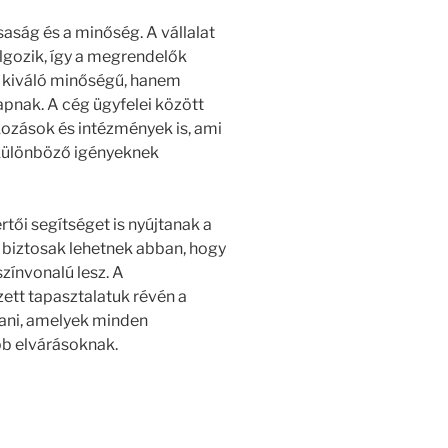
ság és a minőség. A vállalat
lgozik, így a megrendelők
 kiváló minőségű, hanem
pnak. A cég ügyfelei között
ozások és intézmények is, ami
 különböző igényeknek
ői segítséget is nyújtanak a
 biztosak lehetnek abban, hogy
ínvonalú lesz. A
zett tapasztalatuk révén a
tani, amelyek minden
b elvárásoknak.