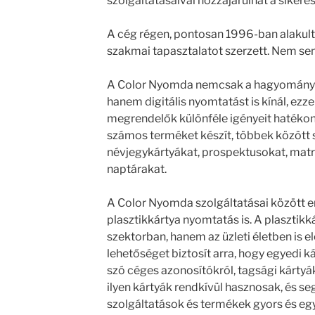
szolgáltatásaival hozzájárulhat a sikere
A cég régen, pontosan 1996-ban alakult
szakmai tapasztalatot szerzett. Nem s
A Color Nyomda nemcsak a hagyományos
hanem digitális nyomtatást is kínál, ezze
megrendelők különféle igényeit hatékony
számos terméket készít, többek között 
névjegykártyákat, prospektusokat, matri
naptárakat.
A Color Nyomda szolgáltatásai között e
plasztikkártya nyomtatás is. A plasztik
szektorban, hanem az üzleti életben is e
lehetőséget biztosít arra, hogy egyedi k
szó céges azonosítókról, tagsági kártyá
ilyen kártyák rendkívül hasznosak, és se
szolgáltatások és termékek gyors és eg