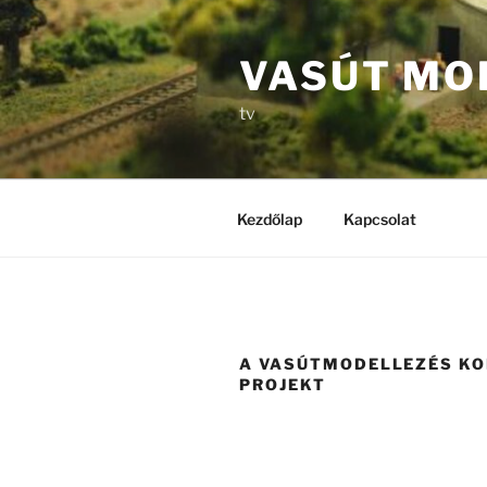
Tartalomhoz
VASÚT MO
tv
Kezdőlap
Kapcsolat
A VASÚTMODELLEZÉS K
PROJEKT