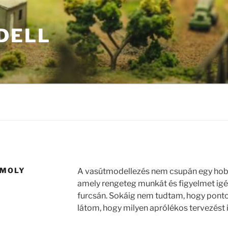
DELL
OMOLY
A vasútmodellezés nem csupán egy hobb
amely rengeteg munkát és figyelmet igé
furcsán. Sokáig nem tudtam, hogy pontos
látom, hogy milyen aprólékos tervezést 