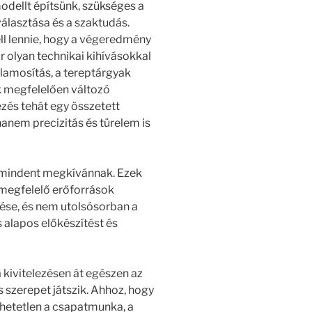
dellt építsünk, szükséges a
választása és a szaktudás.
l lennie, hogy a végeredmény
r olyan technikai kihívásokkal
llamosítás, a tereptárgyak
k megfelelően változó
zés tehát egy összetett
hanem precizitás és türelem is
 mindent megkívánnak. Ezek
a megfelelő erőforrások
lése, és nem utolsósorban a
 alapos előkészítést és
 kivitelezésen át egészen az
 szerepet játszik. Ahhoz, hogy
dhetetlen a csapatmunka, a