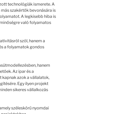
ott technológiák ismerete. A
 más szakértők bevonására is
olyamatot. A legkisebb hiba is
a minőségre való folyamatos
ativitásról szól, hanem a
l és a folyamatok gondos
asútmodellezésben, hanem
tőek. Az ipar és a
t kapnak azok a vállalatok,
tésére. Egy ilyen projekt
minden sikeres vállalkozás
, amely széleskörű nyomdai