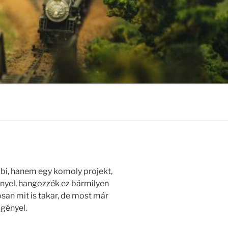
i, hanem egy komoly projekt,
nyel, hangozzék ez bármilyen
an mit is takar, de most már
igényel.