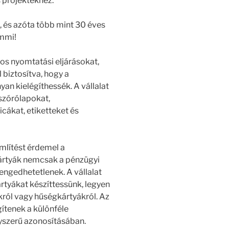
s projektekhez.
, és azóta több mint 30 éves
emmi!
 nyomtatási eljárásokat,
l biztosítva, hogy a
an kielégíthessék. A vállalat
szórólapokat,
cákat, etiketteket és
mlítést érdemel a
kártyák nemcsak a pénzügyi
lengedhetetlenek. A vállalat
ártyákat készíttessünk, legyen
król vagy hűségkártyákról. Az
gítenek a különféle
yszerű azonosításában.