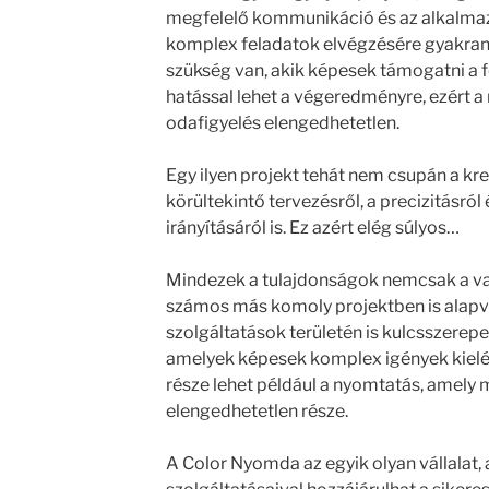
megfelelő kommunikáció és az alkalmaz
komplex feladatok elvégzésére gyakran
szükség van, akik képesek támogatni a f
hatással lehet a végeredményre, ezért 
odafigyelés elengedhetetlen.
Egy ilyen projekt tehát nem csupán a kre
körültekintő tervezésről, a precizitásró
irányításáról is. Ez azért elég súlyos…
Mindezek a tulajdonságok nemcsak a v
számos más komoly projektben is alapve
szolgáltatások területén is kulcsszerepe
amelyek képesek komplex igények kielégí
része lehet például a nyomtatás, amely 
elengedhetetlen része.
A Color Nyomda az egyik olyan vállalat