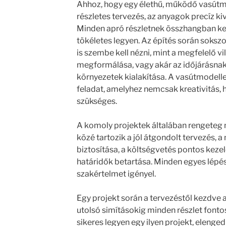
Ahhoz, hogy egy élethű, működő vasútmo
részletes tervezés, az anyagok precíz ki
Minden apró részletnek összhangban kel
tökéletes legyen. Az építés során sokszo
is szembe kell nézni, mint a megfelelő vi
megformálása, vagy akár az időjárásna
környezetek kialakítása. A vasútmodelle
feladat, amelyhez nemcsak kreativitás, 
szükséges.
A komoly projektek általában rengeteg
közé tartozik a jól átgondolt tervezés, 
biztosítása, a költségvetés pontos keze
határidők betartása. Minden egyes lépés
szakértelmet igényel.
Egy projekt során a tervezéstől kezdve a
utolsó simításokig minden részlet fontos
sikeres legyen egy ilyen projekt, elenge