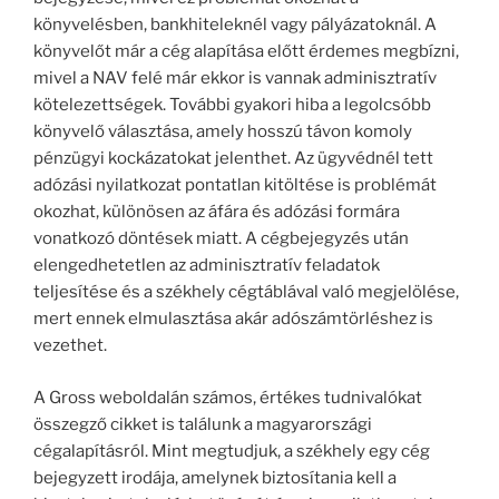
könyvelésben, bankhiteleknél vagy pályázatoknál. A
könyvelőt már a cég alapítása előtt érdemes megbízni,
mivel a NAV felé már ekkor is vannak adminisztratív
kötelezettségek. További gyakori hiba a legolcsóbb
könyvelő választása, amely hosszú távon komoly
pénzügyi kockázatokat jelenthet. Az ügyvédnél tett
adózási nyilatkozat pontatlan kitöltése is problémát
okozhat, különösen az áfára és adózási formára
vonatkozó döntések miatt. A cégbejegyzés után
elengedhetetlen az adminisztratív feladatok
teljesítése és a székhely cégtáblával való megjelölése,
mert ennek elmulasztása akár adószámtörléshez is
vezethet.
A Gross weboldalán számos, értékes tudnivalókat
összegző cikket is találunk a magyarországi
cégalapításról. Mint megtudjuk, a székhely egy cég
bejegyzett irodája, amelynek biztosítania kell a