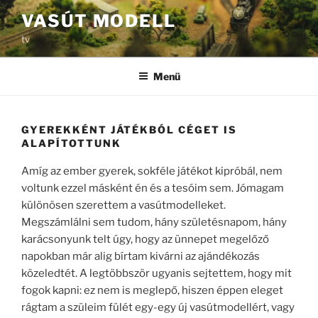
Tartalomhoz
VASÚT MODELL
tv
Menü
GYEREKKÉNT JÁTÉKBÓL CÉGET IS
ALAPÍTOTTUNK
Amíg az ember gyerek, sokféle játékot kipróbál, nem
voltunk ezzel másként én és a tesóim sem. Jómagam
különösen szerettem a vasútmodelleket.
Megszámlálni sem tudom, hány születésnapom, hány
karácsonyunk telt úgy, hogy az ünnepet megelőző
napokban már alig bírtam kivárni az ajándékozás
közeledtét. A legtöbbször ugyanis sejtettem, hogy mit
fogok kapni: ez nem is meglepő, hiszen éppen eleget
rágtam a szüleim fülét egy-egy új vasútmodellért, vagy