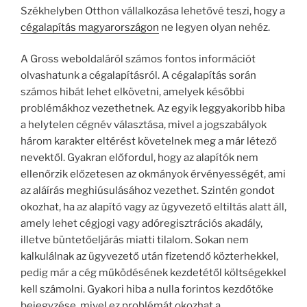
Székhelyben Otthon vállalkozása lehetővé teszi, hogy a
cégalapítás magyarországon
ne legyen olyan nehéz.
A Gross weboldaláról számos fontos információt
olvashatunk a cégalapításról. A cégalapítás során
számos hibát lehet elkövetni, amelyek későbbi
problémákhoz vezethetnek. Az egyik leggyakoribb hiba
a helytelen cégnév választása, mivel a jogszabályok
három karakter eltérést követelnek meg a már létező
nevektől. Gyakran előfordul, hogy az alapítók nem
ellenőrzik előzetesen az okmányok érvényességét, ami
az aláírás meghiúsulásához vezethet. Szintén gondot
okozhat, ha az alapító vagy az ügyvezető eltiltás alatt áll,
amely lehet cégjogi vagy adóregisztrációs akadály,
illetve büntetőeljárás miatti tilalom. Sokan nem
kalkulálnak az ügyvezető után fizetendő közterhekkel,
pedig már a cég működésének kezdetétől költségekkel
kell számolni. Gyakori hiba a nulla forintos kezdőtőke
bejegyzése, mivel ez problémát okozhat a