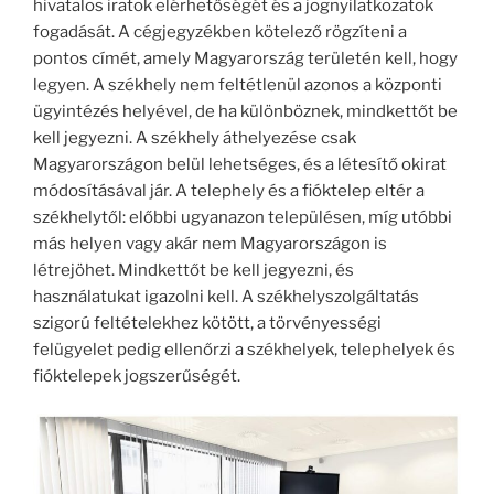
hivatalos iratok elérhetőségét és a jognyilatkozatok
fogadását. A cégjegyzékben kötelező rögzíteni a
pontos címét, amely Magyarország területén kell, hogy
legyen. A székhely nem feltétlenül azonos a központi
ügyintézés helyével, de ha különböznek, mindkettőt be
kell jegyezni. A székhely áthelyezése csak
Magyarországon belül lehetséges, és a létesítő okirat
módosításával jár. A telephely és a fióktelep eltér a
székhelytől: előbbi ugyanazon településen, míg utóbbi
más helyen vagy akár nem Magyarországon is
létrejöhet. Mindkettőt be kell jegyezni, és
használatukat igazolni kell. A székhelyszolgáltatás
szigorú feltételekhez kötött, a törvényességi
felügyelet pedig ellenőrzi a székhelyek, telephelyek és
fióktelepek jogszerűségét.