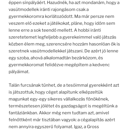
éppen sínpályáért. Hazudnék, ha azt mondanám, hogy a
vasútmodellek iránti rajongásom csak a
gyermekkoromra korlátozódott. Ma már persze nem
veszem elő ezeket a játékokat, pláne, hogy időm sem
lenne erre a sok teendő mellett. A hobbi iránti
szeretetemet legfeljebb a gyerekeimmel való játszás
közben élem meg, szerencsére hozzám hasonlóan ők is
szeretnek vasútmodellekkel játszani. De azért jó lenne
egy szoba, ahová alkalomadtán bezárkózom, és
gyermekkoromat felidézve megépítem a kedvenc
pályáimat.
Talán furcsának tűnhet, de a tesóimmal gyerekként azt
is játszottuk, hogy céget alapítunk: elképzeltük
magunkat egy-egy sikeres vállalkozás főnökének,
természetesen jólétet és gazdagságot is megéltünk a
fantáziánkban. Akkor még nem tudtam azt, amivel
felnőttként már tisztában vagyok: a cégalapítás azért
nem annyira egyszerű folyamat. Igaz, a Gross