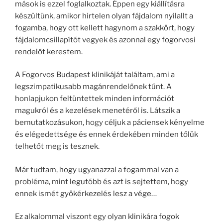
mások is ezzel foglalkoztak. Éppen egy kiállításra
készültünk, amikor hirtelen olyan fájdalom nyilallt a
fogamba, hogy ott kellett hagynom a szakkört, hogy
fájdalomcsillapítót vegyek és azonnal egy fogorvosi
rendelőt kerestem.
A Fogorvos Budapest klinikáját találtam, ami a
legszimpatikusabb magánrendelőnek tűnt. A
honlapjukon feltüntettek minden információt
magukról és a kezelések menetéről is. Látszik a
bemutatkozásukon, hogy céljuk a páciensek kényelme
és elégedettsége és ennek érdekében minden tőlük
telhetőt meg is tesznek.
Már tudtam, hogy ugyanazzal a fogammal van a
probléma, mint legutóbb és azt is sejtettem, hogy
ennek ismét gyökérkezelés lesz a vége…
Ez alkalommal viszont egy olyan klinikára fogok