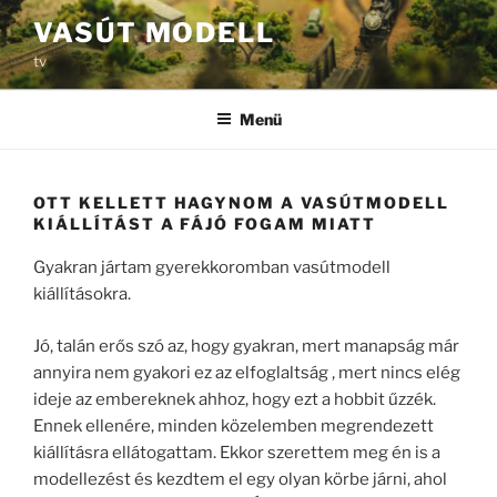
Tartalomhoz
VASÚT MODELL
tv
Menü
OTT KELLETT HAGYNOM A VASÚTMODELL
KIÁLLÍTÁST A FÁJÓ FOGAM MIATT
Gyakran jártam gyerekkoromban vasútmodell
kiállításokra.
Jó, talán erős szó az, hogy gyakran, mert manapság már
annyira nem gyakori ez az elfoglaltság , mert nincs elég
ideje az embereknek ahhoz, hogy ezt a hobbit űzzék.
Ennek ellenére, minden közelemben megrendezett
kiállításra ellátogattam. Ekkor szerettem meg én is a
modellezést és kezdtem el egy olyan körbe járni, ahol