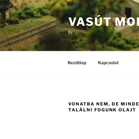
Tartalomhoz
VASÚT MO
tv
Kezdőlap
Kapcsolat
VONATBA NEM, DE MIND
TALÁLNI FOGUNK OLAJT