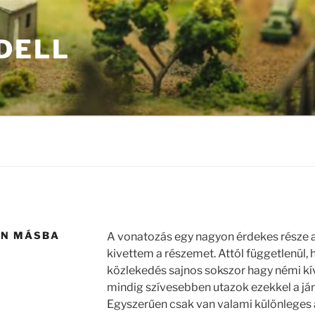
DELL
EN MÁSBA
A vonatozás egy nagyon érdekes része az
kivettem a részemet. Attól függetlenül,
közlekedés sajnos sokszor hagy némi kí
mindig szívesebben utazok ezekkel a jár
Egyszerűen csak van valami különleges