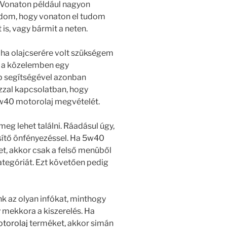
. Vonaton például nagyon
tudom, hogy vonaton el tudom
is, vagy bármit a neten.
 ha olajcserére volt szükségem
t a közelemben egy
p segítségével azonban
zzal kapcsolatban, hogy
5w40 motorolaj megvételét.
eg lehet találni. Ráadásul úgy,
sítő önfényezéssel. Ha 5w40
t, akkor csak a felső menüből
ategóriát. Ezt követően pedig
nk az olyan infókat, minthogy
 mekkora a kiszerelés. Ha
torolaj
terméket, akkor simán