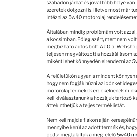
szabadon járhat és jóval több helye van
szeretek dolgozni is. Illetve most már 
intézni az 5w40 motorolaj rendelésemet 
Általában mindig problémám volt azzal,
a kocsimban. Főleg azért, mert nem vol
megbízható autós bolt. Az Olaj Websho
teljesen megváltozott a hozzáállásom a
miként lehet könnyedén elrendezni az 
A felületükön ugyanis mindent könnyen m
hogy nem fogják húzni az időnket idege
motorolaj termékek érdekelnének minke
kell kiválasztanunk a hozzájuk tartozó k
áttekinthetjük a teljes terméklistát.
Nem kell majd a flakon alján keresgélnü
mennyibe kerül az adott termék és, hogy
pedig megtaláltuk a megfelelő
5w40 mo