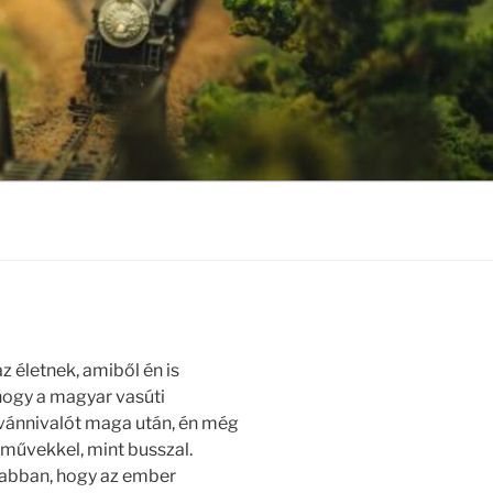
 életnek, amiből én is
 hogy a magyar vasúti
vánnivalót maga után, én még
művekkel, mint busszal.
 abban, hogy az ember